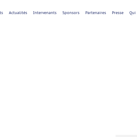
ts
Actualités
Intervenants
Sponsors
Partenaires
Presse
Qui
1
ère
de la Cl
du 6