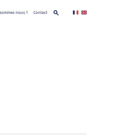
 sommes-nous ?
Contact
édition
oud Week Paris
 au 10 juillet 2015