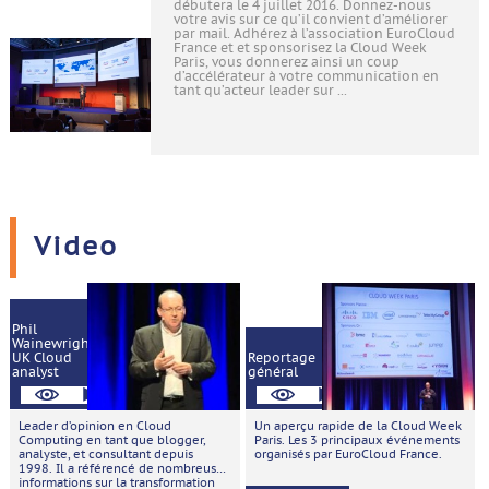
débutera le 4 juillet 2016. Donnez-nous
votre avis sur ce qu’il convient d’améliorer
par mail. Adhérez à l’association EuroCloud
France et et sponsorisez la Cloud Week
Paris, vous donnerez ainsi un coup
d’accélérateur à votre communication en
tant qu’acteur leader sur ...
Video
Phil
Wainewright,
UK Cloud
Reportage
analyst
général
Leader d’opinion en Cloud
Un aperçu rapide de la Cloud Week
Computing en tant que blogger,
Paris. Les 3 principaux événements
analyste, et consultant depuis
organisés par EuroCloud France.
1998. Il a référencé de nombreuses
informations sur la transformation