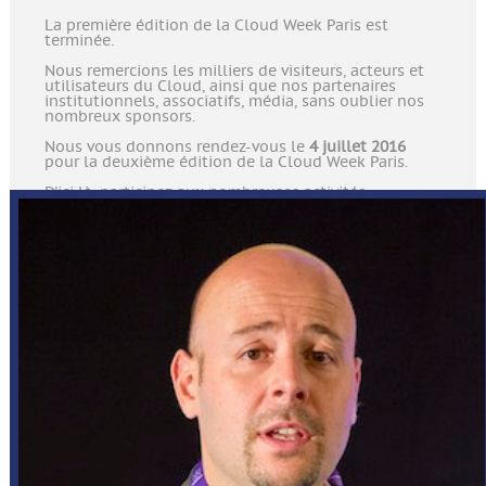
La première édition de la Cloud Week Paris est
terminée.
Nous remercions les milliers de visiteurs, acteurs et
utilisateurs du Cloud, ainsi que nos partenaires
institutionnels, associatifs, média, sans oublier nos
nombreux sponsors.
Nous vous donnons rendez-vous le
4 juillet 2016
pour la deuxième édition de la Cloud Week Paris.
D'ici là, participez aux nombreuses activités
d'
EuroCloud France
qui sont organisées tout au long
de l'année.