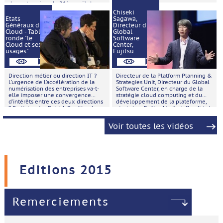
des entreprises du 21ème siècle
grâce aux technologies digitales. Il
Chiseki
est le co-fondateur de la fédération
Etats
Sagawa,
européenne EuroCloud et a été le
Généraux du
Directeur du
premier président d’EuroCloud UK.
Cloud - Table
Global
ronde "le
Software
Cloud et ses
Center,
usages"
Fujitsu
Direction métier ou direction IT ?
Directeur de la Platform Planning &
L’urgence de l’accélération de la
Strategies Unit, Directeur du Global
numérisation des entreprises va-t-
Software Center, en charge de la
elle imposer une convergence
stratégie cloud computing et du
d’intérêts entre ces deux directions
développement de la plateforme,
? Participants : Patrick Bouillaud
ainsi chez Fujitsu Limited. Il a dirigé
(IBM), Fabien Esdourubail (Intel), Eric
le premier projet sur le Cloud pour
Bornet (Juniper), Edouard de Remur
Fujitsu en 2007 et a déployé le
Voir toutes les vidéos
(Oodrive), Laurent Seror (Outscale)
Fujitsu Public Cloud au niveau
et Thomas Honegger (Esker). Débats
mondial en 2011.
animés par Dominique Filippone
(LMI).
Editions 2015
Remerciements