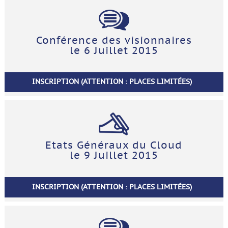
Conférence des visionnaires
le 6 Juillet 2015
INSCRIPTION (ATTENTION : PLACES LIMITÉES)
Etats Généraux du Cloud
le 9 Juillet 2015
INSCRIPTION (ATTENTION : PLACES LIMITÉES)