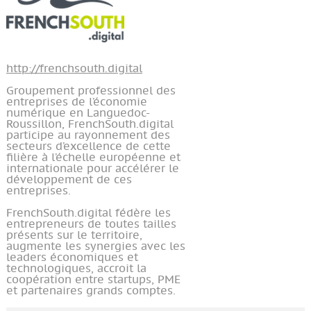
http://frenchsouth.digital
Groupement professionnel des
entreprises de l’économie
numérique en Languedoc-
Roussillon, FrenchSouth.digital
participe au rayonnement des
secteurs d’excellence de cette
filière à l’échelle européenne et
internationale pour accélérer le
développement de ces
entreprises.
FrenchSouth.digital fédère les
entrepreneurs de toutes tailles
présents sur le territoire,
augmente les synergies avec les
leaders économiques et
technologiques, accroit la
coopération entre startups, PME
et partenaires grands comptes.